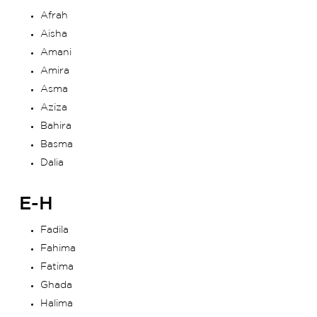
Afrah
Aisha
Amani
Amira
Asma
Aziza
Bahira
Basma
Dalia
E-H
Fadila
Fahima
Fatima
Ghada
Halima