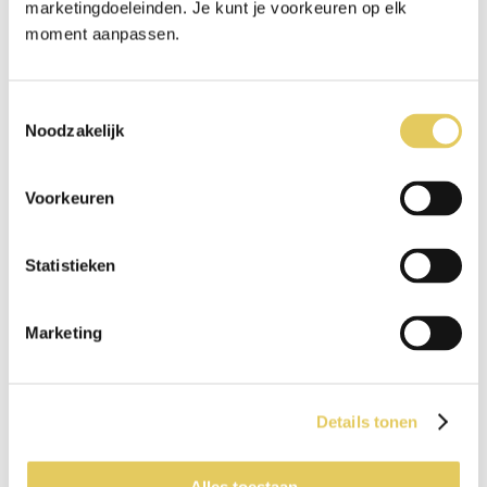
marketingdoeleinden. Je kunt je voorkeuren op elk
Najwa
moment aanpassen.
Noura
Q-T
Toestemmingsselectie
Noodzakelijk
Rahima
Rania
Voorkeuren
Sabah
Sahar
Salma
Statistieken
Samira
Shaima
Marketing
U-Z
Wafa
Details tonen
Yasmin
Zahra