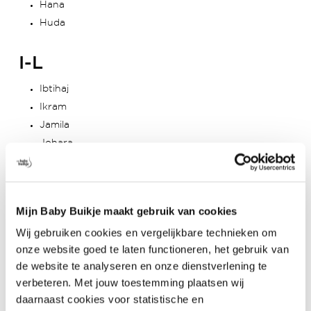
Hana
Huda
I-L
Ibtihaj
Ikram
Jamila
Johara
Karima
Lamia
Latifa
Mijn Baby Buikje maakt gebruik van cookies
Wij gebruiken cookies en vergelijkbare technieken om
M-P
onze website goed te laten functioneren, het gebruik van
Maha
de website te analyseren en onze dienstverlening te
verbeteren. Met jouw toestemming plaatsen wij
Mariam
daarnaast cookies voor statistische en
Nadia