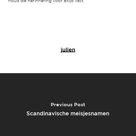
houd die herinnering voor altijd vast.
julien
Previous Post
Scandinavische meisjesnamen