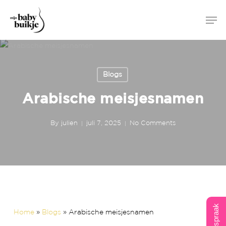
Skip
Men
to
main
content
Blogs
Arabische meisjesnamen
By
julien
juli 7, 2025
No Comments
Home
»
Blogs
»
Arabische meisjesnamen