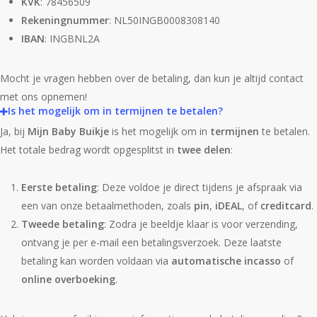
KVK
: 78456509
Rekeningnummer
: NL50INGB0008308140
IBAN
: INGBNL2A
Mocht je vragen hebben over de betaling, dan kun je altijd contact
met ons opnemen!
Is het mogelijk om in termijnen te betalen?
Ja, bij
Mijn Baby Buikje
is het mogelijk om in
termijnen
te betalen.
Het totale bedrag wordt opgesplitst in
twee delen
:
Eerste betaling
: Deze voldoe je direct tijdens je afspraak via
een van onze betaalmethoden, zoals
pin
,
iDEAL
, of
creditcard
.
Tweede betaling
: Zodra je beeldje klaar is voor verzending,
ontvang je per e-mail een betalingsverzoek. Deze laatste
betaling kan worden voldaan via
automatische incasso
of
online overboeking
.