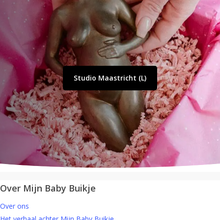
Studio Amersfoort (U)
Studio Maastricht (L)
Bestel een cadeaubon
Over Mijn Baby Buikje
Over ons
Het verhaal achter Mijn Baby Buikje