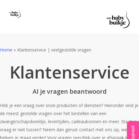
Skip
to
main
content
Home
»
Klantenservice | veelgestelde vragen
Klantenservice
Al je vragen beantwoord
Heb je een vraag over onze producten of diensten? Hieronder vind je
de meest gestelde vragen over het bestellen van een
zwangerschapsbeeldje, levertijden, cadeaubonnen en meer. Staat je
vraag er niet tussen? Neem dan gerust contact met ons op, we
helpen je graag verder! Voor vragen specifiek over je afspraak kun je