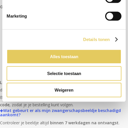
Gemiddelde levertijden per materiaal:
Marketing
Luxe Baby Buikje
: 10 weken
Wooden Baby Buikje
: 12 weken
Metallic Baby Buikje
: 14 weken
Details tonen
Nude Baby Buikje
: 14 weken
Metal Baby Buikje
: 14 weken
Alles toestaan
Veredeld Baby Buikje
: 16 weken
Brons gegoten Baby Buikje
: 20 weken
Selectie toestaan
Let op:
Dit zijn
gemiddelde levertijden
en deze kunnen variëren
door feestdagen, vakanties of andere omstandigheden. Zodra je
Weigeren
Baby Buikje klaar is, ontvang je een bericht met een
track & trace-
code
, zodat je je bestelling kunt volgen.
Wat gebeurt er als mijn zwangerschapsbeeldje beschadigd
aankomt?
Controleer je beeldje altijd
binnen 7 werkdagen na ontvangst
.