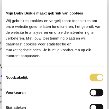
Pinbetaling
Creditcard
Mijn Baby Buikje maakt gebruik van cookies
iDEAL
Wij gebruiken cookies en vergelijkbare technieken om
Online overboeking
onze website goed te laten functioneren, het gebruik van
QR-code
de website te analyseren en onze dienstverlening te
verbeteren. Met jouw toestemming plaatsen wij
Heb je vragen over de betaling? Neem gerust
contact met ons op
.
daarnaast cookies voor statistische en
Wij helpen je graag verder!
marketingdoeleinden. Je kunt je voorkeuren op elk
moment aanpassen.
Vragen rondom bestelling
Toestemmingsselectie
Hoelang duurt het voordat ik mijn Baby Buikje in huis heb?
Noodzakelijk
De levertijd van jouw
Mijn Baby Buikje
hangt af van het gekozen
materiaal en varieert tussen
10 en 20 weken
. Elk beeldje wordt met
Voorkeuren
zorg met de hand gemaakt en gepersonaliseerd, wat tijd kost om
een perfect resultaat te garanderen.
Statistieken