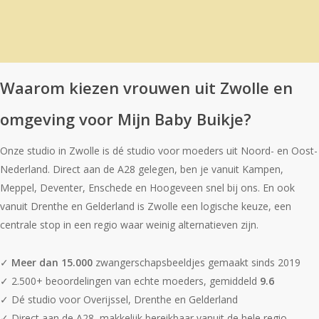
Wezep, Deventer, Hardenberg, Steenwijk en
Hoogeveen kiezen bewust voor onze studio.
Meer dan 15.000 moeders gingen je voor, met
een
gemiddelde beoordeling van 9.6.
Waarom kiezen vrouwen uit Zwolle en
omgeving voor Mijn Baby Buikje?
Onze studio in Zwolle is dé studio voor moeders uit Noord- en Oost-
Nederland. Direct aan de A28 gelegen, ben je vanuit Kampen,
Meppel, Deventer, Enschede en Hoogeveen snel bij ons. En ook
vanuit Drenthe en Gelderland is Zwolle een logische keuze, een
centrale stop in een regio waar weinig alternatieven zijn.
✓
Meer dan 15.000
zwangerschapsbeeldjes gemaakt sinds 2019
✓ 2.500+ beoordelingen van echte moeders, gemiddeld
9.6
✓ Dé studio voor Overijssel, Drenthe en Gelderland
✓ Direct aan de A28, makkelijk bereikbaar vanuit de hele regio