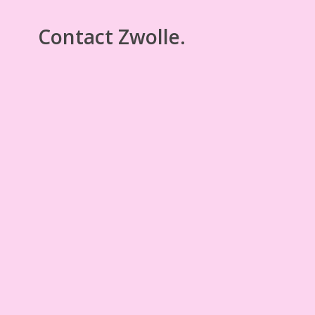
Contact Zwolle.
Openingstijden
Maandag en vrijdag: 09:30 – 16:30
Zaterdag en zondag: 09:00 – 16:00
Contactgegevens
T:
085 13 05 212
E:
zwolle@mijnbabybuikje.nl
Adres
Burgemeester Roelenweg 11 – Buro 11 8021 EV