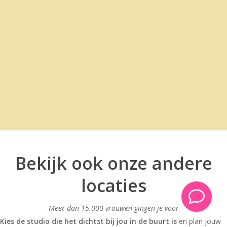
Parkeren bij Studio Zwolle
Bij het verzamelgebouw zijn vier gratis privéplaatsen
beschikbaar direct voor de deur, wie vroeg komt,
heeft geluk. Is er geen plek vrij? Dan adviseren we
het nabijgelegen parkeerterrein Schuttevaerkade, op
circa 200 meter loopafstand. Betaald parkeren,
veilig en overzichtelijk, om de hoek van ons gebouw.
Routebeschrijving
Bekijk ook onze andere
locaties
Meer dan 15.000 vrouwen gingen je voor
Kies de studio die het dichtst bij jou in de buurt is
en plan jouw