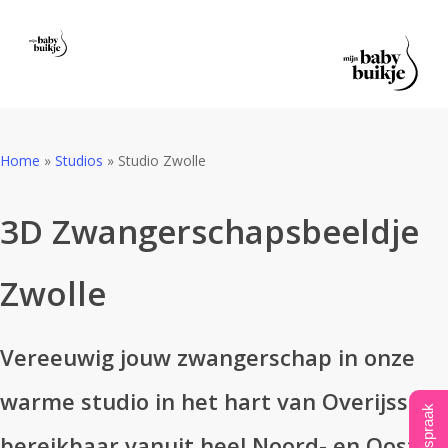
Skip
to
main
content
Home
»
Studios
»
Studio Zwolle
3D Zwangerschapsbeeldje
Zwolle
Vereeuwig jouw zwangerschap in onze
warme studio in het hart van Overijssel,
bereikbaar vanuit heel Noord- en Oost-