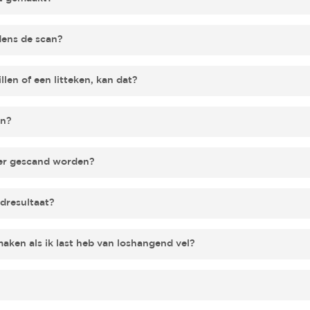
seren in lingerie, een kimono of een blouse. Wil je wel naakt pos
dens de scan?
mfortabel voelt.
dus maak je geen zorgen
als je onzeker bent over je houding tijdens
illen of een litteken, kan dat?
riae of een litteken weg te halen
of te verzachten. Geef je wensen
an?
f een sieraad goed zichtbaar blijft op het eindresultaat hangt af
ter gescand worden?
le details. Bespreek gerust je wensen met onze collega tijdens d
ucosemeter gescand worden
; alles wordt in eerste instantie nat
ndresultaat?
cand. Of
jouw moedervlekken zichtbaar blijven op het eindresulta
aken als ik last heb van loshangend vel?
so niet terugziet, kunnen we ze voor je weghalen in de nabewerki
sbeeldje laten maken als je last hebt van loshangend vel
. Onze s
cht laten komen. Tijdens de scan denken we mee in houding en po