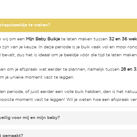
schapsbeeldje te maken?
en wij om een
Mijn Baby Buikje
te laten maken tussen
32 en 36 wek
zijn van je keuze. In deze periode is je buik vaak vol en mooi ron
bevalt, dus het is ideaal om je beeldje vóór die tijd te laten make
n om je afspraak wat eerder te plannen, namelijk tussen
28 en 
s om je unieke moment vast te leggen.
n periode, of juist eerder een volle buik hebben, dan is het natu
mooiste moment vast te leggen! Wil je weten hoe een afspraak ve
eilig voor mij en mijn baby?
ilig
voor zowel jou als je baby.Het werkt vergelijkbaar met een
kt gemaakt?