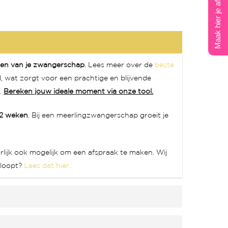
Maak hier je afspraak
en van je zwangerschap
. Lees meer over de
beste
d, wat zorgt voor een prachtige en blijvende
n.
Bereken jouw ideale moment via onze tool.
32 weken
. Bij een meerlingzwangerschap groeit je
urlijk ook mogelijk om een afspraak te maken. Wij
rloopt?
Lees dat hier.
 gewone fotocamera. Onze 3D-camera maakt binnen