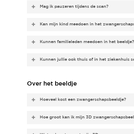
vel naar wens subtiel verzachten.
Ja, zittend kan, liggend niet. Lees hier meer over 
Mag ik pauzeren tijdens de scan?
Ja, natuurlijk. Jij bepaalt het tempo. Je mag geru
Kan mijn kind meedoen in het zwangerschap
Nee, kinderen jonger dan 4 jaar kunnen niet stil 
Kunnen familieleden meedoen in het beeldje
soms wel een handje worden toegevoegd.
Nee, het is niet mogelijk dat
familieleden meedoen 
Kunnen jullie ook thuis of in het ziekenhuis 
Nee, we scannen alleen in de studio. Of
wij ook th
herinneringsbeeldjes
.
Over het beeldje
Hoeveel kost een zwangerschapsbeeldje?
Onze zwangerschapsbeeldjes zijn er vanaf
€189,-
.
Hoe groot kan ik mijn 3D zwangerschapsbeel
opties op onze
tarievenpagina
.
In 15, 17, 19, 21 en 23 cm. Zo kies je zelf het forma