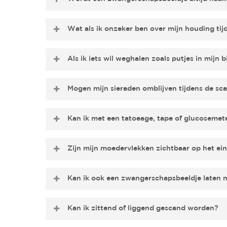
Vaak wel maar dat is helemaal aan jou. Je kunt po
Wat als ik onzeker ben over mijn houding tij
een gladde naadloze string.We zorgen dat jij je co
Onze specialisten begeleiden je stap voor stap, 
Als ik iets wil weghalen zoals putjes in mijn b
én ontspannen is.
Ja, het is mogelijk
om oneffenheden zoals putjes, st
Mogen mijn sieraden omblijven tijdens de sc
Ja,
je sieraden mogen omblijven tijdens de scan
. O
Kan ik met een tatoeage, tape of glucoseme
Grote sieraden komen beter naar voren dan subtie
resultaat geeft.
Ja,
je kunt gewoon met een tatoeage, tape of gl
Zijn mijn moedervlekken zichtbaar op het ei
desgewenst wegpoetsen op het eindresultaat.
Ja, moedervlekken worden in eerste instantie ges
Kan ik ook een zwangerschapsbeeldje laten m
coaten kunnen ze vervagen. Als je ze liever sowie
Ja, dat kan zeker; je kunt gerust
een zwangerschap
Kan ik zittend of liggend gescand worden?
en weten precies hoe ze je het mooiste tot je re