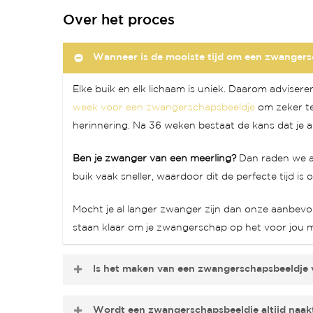
Over het proces
Wanneer is de mooiste tijd om een zwanger
Elke buik en elk lichaam is uniek. Daarom adviser
week voor een zwangerschapsbeeldje
om zeker te 
herinnering. Na 36 weken bestaat de kans dat je al 
Ben je zwanger van een meerling?
Dan raden we aa
buik vaak sneller, waardoor dit de perfecte tijd i
Mocht je al langer zwanger zijn dan onze aanbevole
staan klaar om je zwangerschap op het voor jou 
Is het maken van een zwangerschapsbeeldje v
Ja,
het maken van een zwangerschapsbeeldje is ve
Wordt een zwangerschapsbeeldje altijd naa