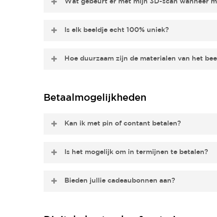
Wat gebeurt er met mijn 3D-scan wanneer mi
Wij bewaren je scan standaard
6 maanden
in een 
Is elk beeldje echt 100% uniek?
dat we je scan direct verwijderen? Geef het gerust
Ja, ieder beeldje wordt handmatig nabewerkt en i
Hoe duurzaam zijn de materialen van het bee
👉 Bekijk ook onze
digitale scan-optie
.
We gebruiken hoogwaardige en duurzame materiale
Betaalmogelijkheden
Kan ik met pin of contant betalen?
Bij ons kan enkel met Pin of CC betaald worden. N
Is het mogelijk om in termijnen te betalen?
Is het mogelijk om in termijnen te betalen?
Bieden jullie cadeaubonnen aan?
Ja, dat kan. Je betaalt het bedrag in
twee delen
:
Ja, je kunt eenvoudig online een cadeaubon beste
de eerste helft tijdens je afspraak
overhandigen. Een cadeaubon van Mijn Baby Buikj