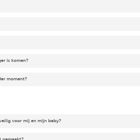
en te plannen
. Zo ben je verzekerd van een plek in de periode da
 te reserveren. Het zelfde geldt rondom feestdagen en vakanties
ail.
actuele beschikbaarheid in de
online agenda
.
 we of er nog mogelijkheden zijn of hoe we je afspraak omzetten
ger is komen?
 in onze online agenda. Jullie worden apart gescand zodat ieder b
nder moment?
a
onze agenda
.
eilig voor mij en mijn baby?
mt geen straling of aanraking aan te pas.
kt gemaakt?