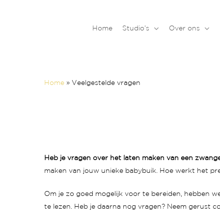
Skip
to
Home
Studio’s
Over ons
main
content
Home
»
Veelgestelde vragen
Heb je vragen over het laten maken van een
zwange
maken van jouw unieke babybuik. Hoe werkt het prec
Om je zo goed mogelijk voor te bereiden, hebben w
te lezen. Heb je daarna nog vragen? Neem gerust co