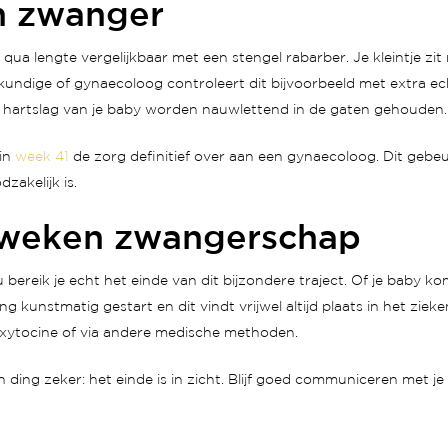
n zwanger
qua lengte vergelijkbaar met een stengel rabarber. Je kleintje zi
skundige of gynaecoloog controleert dit bijvoorbeeld met extra e
 hartslag van je baby worden nauwlettend in de gaten gehouden.
 in
week 41
de zorg definitief over aan een gynaecoloog. Dit gebeur
zakelijk is.
2 weken zwangerschap
bereik je echt het einde van dit bijzondere traject. Of je baby ko
ling kunstmatig gestart en dit vindt vrijwel altijd plaats in het z
oxytocine of via andere medische methoden.
n ding zeker: het einde is in zicht. Blijf goed communiceren met je 