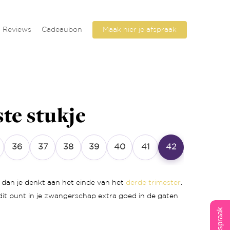
Reviews
Cadeaubon
Maak hier je afspraak
te stukje
36
37
38
39
40
41
42
 dan je denkt aan het einde van het
derde trimester
.
dit punt in je zwangerschap extra goed in de gaten