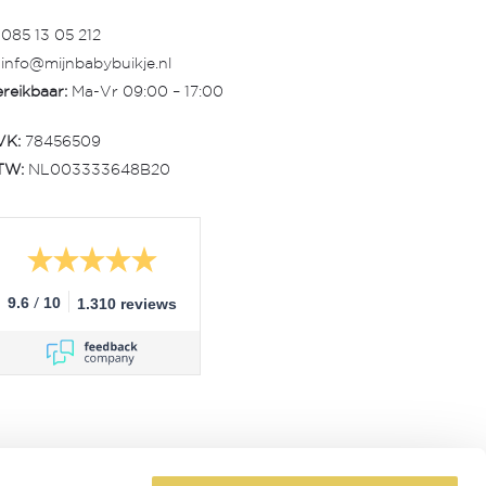
085 13 05 212
info@mijnbabybuikje.nl
reikbaar:
Ma-Vr 09:00 – 17:00
VK:
78456509
TW:
NL003333648B20
/
9.6
10
1.310 reviews