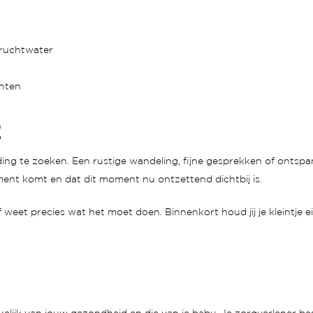
vruchtwater
hten
2
eiding te zoeken. Een rustige wandeling, fijne gesprekken of ont
ment komt en dat dit moment nu ontzettend dichtbij is.
f weet precies wat het moet doen. Binnenkort houd jij je kleintje ei