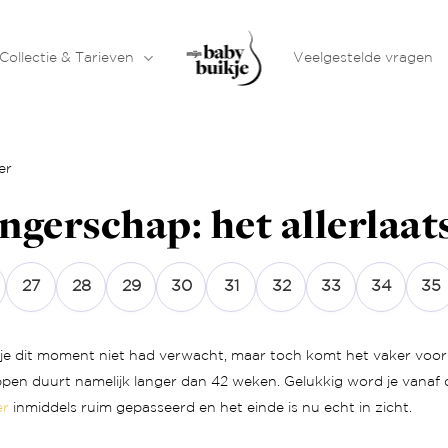
Collectie & Tarieven
Veelgestelde vragen
er
gerschap: het allerlaats
27
28
29
30
31
32
33
34
35
je dit moment niet had verwacht, maar toch komt het vaker voor
pen duurt namelijk langer dan 42 weken. Gelukkig word je vanaf 
er
inmiddels ruim gepasseerd en het einde is nu echt in zicht.