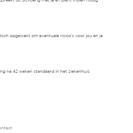
preekt dit uitvoerig met je en plant indien nodig
isch opgewekt om eventuele risico’s voor jou en je
ling na 42 weken standaard in het ziekenhuis
ontact