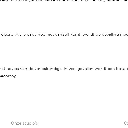
elijk van jouw gezondheid en die van je baby. Je zorgverlener bes
leerd. Als je baby nog niet vanzelf komt, wordt de bevalling med
het advies van de verloskundige. In veel gevallen wordt een beval
aecoloog.
Onze studio’s
C