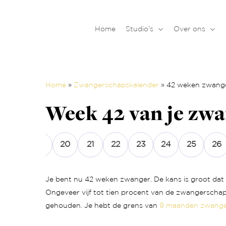
Skip
to
Home
Studio’s
Over ons
main
content
Home
»
Zwangerschapskalender
»
42 weken zwang
Week 42 van je zwan
18
19
20
21
22
23
24
25
26
Je bent nu 42 weken zwanger. De kans is groot dat 
Ongeveer vijf tot tien procent van de zwangerschap
gehouden. Je hebt de grens van
9 maanden zwang